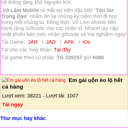
hệ thống tặng
100 Nguyên Khí.
Võ Lâm Mobile
ra mắt sự kiện đặc biệt “
Tôn Sư
Trọng Đạo
” nhằm ôn lại những kỷ niệm thời đi học
trong mỗi chúng ta. Đồng thời,
Võ Lâm Mobile
tiến
hành tặng Giftcode cho các nhân sĩ. Nhanh tay cập
nhật phiên bản mới, nhận giftcode và trải nghiệm ngay!
Tải Game:
JAR
l
JAD
l
APK
l
iOs
Tải cho các máy khác:
Tại đây
Tải game theo cú pháp:
TG 229257
gửi
6086
Em gái uốn éo lộ hết
cả hàng
Lượt xem: 38221
-
Lượt tải: 1007
Tải ngay
Thư mục hay khác